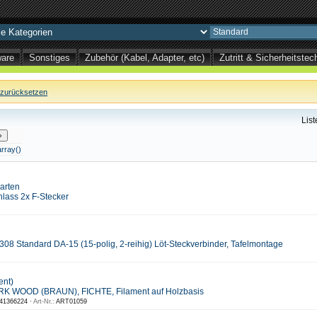
ware
Sonstiges
Zubehör (Kabel, Adapter, etc)
Zutritt & Sicherheitst
zurücksetzen
Lis
array()
arten
hlass 2x F-Stecker
08 Standard DA-15 (15-polig, 2-reihig) Löt-Steckverbinder, Tafelmontage
ent)
RK WOOD (BRAUN), FICHTE, Filament auf Holzbasis
41366224 ·
Art-Nr.:
ART01059