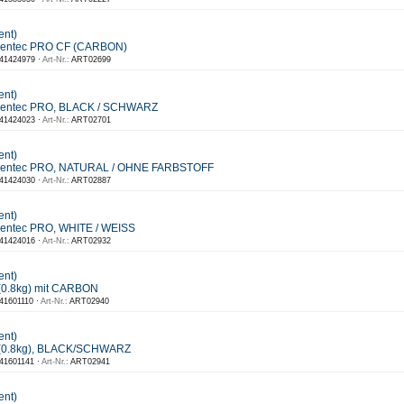
ent)
eentec PRO CF (CARBON)
41424979 ·
Art-Nr.:
ART02699
ent)
eentec PRO, BLACK / SCHWARZ
41424023 ·
Art-Nr.:
ART02701
ent)
reentec PRO, NATURAL / OHNE FARBSTOFF
41424030 ·
Art-Nr.:
ART02887
ent)
entec PRO, WHITE / WEISS
41424016 ·
Art-Nr.:
ART02932
ent)
(0.8kg) mit CARBON
41601110 ·
Art-Nr.:
ART02940
ent)
 (0.8kg), BLACK/SCHWARZ
41601141 ·
Art-Nr.:
ART02941
ent)