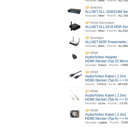
Hersteller:
Allnet ·
Prod-Nr.:
ALL-SG
Switches
ALLNET ALL-SG8324M Switch
Hersteller:
Allnet ·
Prod-Nr.:
ALL-SG
Home Automation
ALLNET ALL3419 MSR Zentra
Hersteller:
Allnet ·
Prod-Nr.:
ALL3419
Sonstiges
ALLNET MSR Powermeter Zen
Hersteller:
Allnet ·
Prod-Nr.:
ALL3692
HDMI
Audio/Video Adapter
HDMI-Stecker (Typ D) Micr
Hersteller:
Delock ·
Prod-Nr.:
17690
HDMI
Audio/Video Kabel ( 1.0m)
HDMI-Stecker (Typ A) <-> H
Prod-Nr.:
77470-E ·
Art-Nr.:
ART020
HDMI
Audio/Video Kabel ( 1.5m)
HDMI-Stecker (Typ A) <-> Di
Hersteller:
InLine ·
Prod-Nr.:
17176I
HDMI
Audio/Video Kabel ( 2.0m)
HDMI-Stecker (Typ A) <-> H
Hersteller:
Logilink ·
Prod-Nr.:
CH00