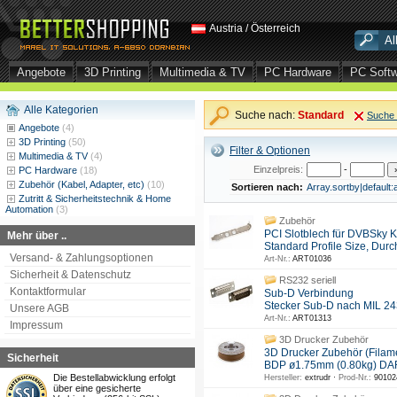
Austria / Österreich
Angebote
3D Printing
Multimedia & TV
PC Hardware
PC Soft
Alle Kategorien
Suche nach:
Standard
Suche 
Angebote
(4)
3D Printing
(50)
Filter & Optionen
Multimedia & TV
(4)
Einzelpreis:
-
PC Hardware
(18)
Zubehör (Kabel, Adapter, etc)
(10)
Sortieren nach:
Array.sortby|default:
Zutritt & Sicherheitstechnik & Home
Automation
(3)
Zubehör
PCI Slotblech für DVBSky K
Mehr über ..
Standard Profile Size, Durc
Versand- & Zahlungsoptionen
Art-Nr.:
ART01036
Sicherheit & Datenschutz
RS232 seriell
Kontaktformular
Sub-D Verbindung
Stecker Sub-D nach MIL 243
Unsere AGB
Art-Nr.:
ART01313
Impressum
3D Drucker Zubehör
3D Drucker Zubehör (Filam
Sicherheit
BDP ø1.75mm (0.80kg) DA
Die Bestellabwicklung erfolgt
Hersteller:
extrudr ·
Prod-Nr.:
90102
über eine gesicherte