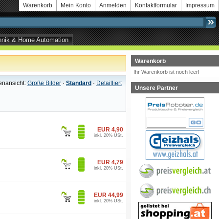
Warenkorb
Mein Konto
Anmelden
Kontaktformular
Impressum
echnik & Home Automation
Warenkorb
Ihr Warenkorb ist noch leer!
tenansicht:
Große Bilder
·
Standard
·
Detailliert
Unsere Partner
EUR 4,90
inkl. 20% USt.
EUR 4,79
inkl. 20% USt.
EUR 44,99
inkl. 20% USt.