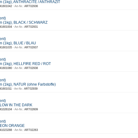
m (1kg), ANTHRACITE / ANTHRAZIT
41601042 ·
Art-Nr.:
ART02936
ent)
m (1kg), BLACK / SCHWARZ
41601004 ·
Art-Nr.:
ART02931
ent)
 (1kg), BLUE / BLAU
41601035 ·
Art-Nr.:
ART02937
ent)
m (1kg), HELLFIRE RED / ROT
41601080 ·
Art-Nr.:
ART02938
ent)
 (1kg), NATUR (ohne Farbstoffe)
41601011 ·
Art-Nr.:
ART02939
ent)
 GLOW IN THE DARK
41026104 ·
Art-Nr.:
ART02609
ent)
 NEON ORANGE
41023288 ·
Art-Nr.:
ART02263