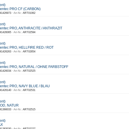
ent)
eentec PRO CF (CARBON)
41426973 ·
Art-Nr.:
ART01062
ent)
eentec PRO, ANTHRACITE / ANTHRAZIT
41426065 ·
Art-Nr.:
ART02594
ent)
eentec PRO, HELLFIRE RED / ROT
41426263 ·
Art-Nr.:
ART02854
ent)
reentec PRO, NATURAL / OHNE FARBSTOFF
41426034 ·
Art-Nr.:
ART02525
ent)
eentec PRO, NAVY BLUE / BLAU
41426140 ·
Art-Nr.:
ART02531
ent)
OOD, NATUR
41366033 ·
Art-Nr.:
ART02515
ent)
AX
41383030 ·
Art-Nr.:
ART02227