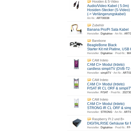
Hosiden & S-Video
Audio/Video Kabel ( 5.0m)
Hosiden-Stecker (S-Video)
(-> Verlängerungskabel)
Art-Nr.:
ART00038
Zubehör
Banana Pro/Pi Sata Kabel
Hersteller:
Digitalrise ·
Art-Nr.:
ART0
Barebone
BeagleBone Black
Starter Kit mit Platine, US
Hersteller:
Digitalrise ·
Prod-Nr.:
MAR
CAM Irdeto
CAM CI+ Modul (Irdeto)
cardless simpliTV (DVB-T2
Hersteller:
simpliTV ·
Art-Nr.:
ART01
CAM Irdeto
CAM CI+ Modul (Irdeto)
P/SAT IR CL ORF & simpliTV
Hersteller:
P/SAT ·
Prod-Nr.:
202730
CAM Irdeto
CAM CI+ Modul (Irdeto)
STRONG IR CL ORF & simpli
Hersteller:
STRONG ·
Art-Nr.:
ART0
Raspberry Pi 2 und B+
DIGITALRISE Gehäuse für R
Hersteller:
Digitalrise ·
Prod-Nr.:
FF-