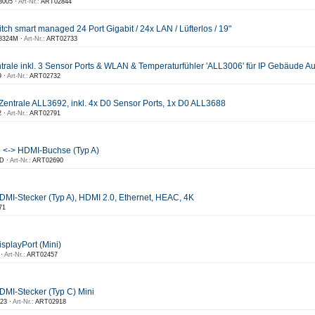
8005 ·
Art-Nr.:
ART02844
 smart managed 24 Port Gigabit / 24x LAN / Lüfterlos / 19"
8324M ·
Art-Nr.:
ART02733
le inkl. 3 Sensor Ports & WLAN & Temperaturfühler 'ALL3006' für IP Gebäude A
 ·
Art-Nr.:
ART02732
trale ALL3692, inkl. 4x D0 Sensor Ports, 1x D0 ALL3688
 ·
Art-Nr.:
ART02791
o <-> HDMI-Buchse (Typ A)
D ·
Art-Nr.:
ART02690
DMI-Stecker (Typ A), HDMI 2.0, Ethernet, HEAC, 4K
71
splayPort (Mini)
 ·
Art-Nr.:
ART02457
DMI-Stecker (Typ C) Mini
23 ·
Art-Nr.:
ART02918