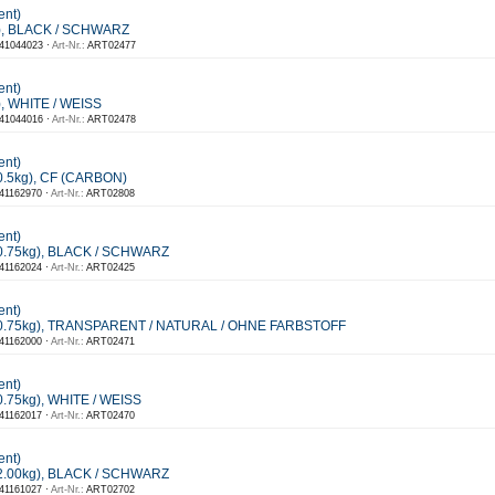
ent)
), BLACK / SCHWARZ
41044023 ·
Art-Nr.:
ART02477
ent)
, WHITE / WEISS
41044016 ·
Art-Nr.:
ART02478
ent)
0.5kg), CF (CARBON)
41162970 ·
Art-Nr.:
ART02808
ent)
0.75kg), BLACK / SCHWARZ
41162024 ·
Art-Nr.:
ART02425
ent)
(0.75kg), TRANSPARENT / NATURAL / OHNE FARBSTOFF
41162000 ·
Art-Nr.:
ART02471
ent)
.75kg), WHITE / WEISS
41162017 ·
Art-Nr.:
ART02470
ent)
2.00kg), BLACK / SCHWARZ
41161027 ·
Art-Nr.:
ART02702