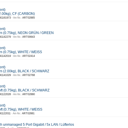
ent)
2.00kg), CF (CARBON)
41161973 ·
Art-Nr.:
ART02885
ent)
m (0.75kg), NEON GRÜN / GREEN
41142279 ·
Art-Nr.:
ART00643
ent)
 (0.75kg), WHITE / WEISS
41142019 ·
Art-Nr.:
ART02414
ent)
m (2.00kg), BLACK / SCHWARZ
41141029 ·
Art-Nr.:
ART02768
ent)
ft (0.75kg), BLACK / SCHWARZ
41122028 ·
Art-Nr.:
ART02880
ent)
t (0.75kg), WHITE / WEISS
41122011 ·
Art-Nr.:
ART02881
unmanaged 5 Port Gigabit / 5x LAN / Lüfterlos