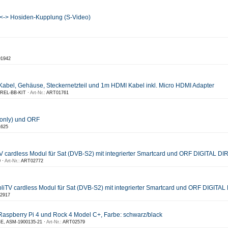
 <-> Hosiden-Kupplung (S-Video)
1942
B Kabel, Gehäuse, Steckernetzteil und 1m HDMI Kabel inkl. Micro HDMI Adapter
EL-BB-KIT ·
Art-Nr.:
ART01761
 only) und ORF
625
 cardless Modul für Sat (DVB-S2) mit integrierter Smartcard und ORF DIGITAL DI
 ·
Art-Nr.:
ART02772
TV cardless Modul für Sat (DVB-S2) mit integrierter Smartcard und ORF DIGITAL
2917
aspberry Pi 4 und Rock 4 Model C+, Farbe: schwarz/black
E, ASM-1900135-21 ·
Art-Nr.:
ART02579