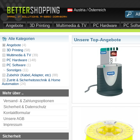
Austria / Österreich
Angebote
3D Printing
Multimedia & TV
PC Hardware
PC Soft
Alle Kategorien
Unsere Top-Angebote
Angebote
(4)
3D Printing
(58)
Multimedia & TV
(39)
PC Hardware
(148)
PC Software
(1)
Sonstiges
(11)
Zubehör (Kabel, Adapter, etc)
(88)
Zutritt & Sicherheitstechnik & Home
Automation
(24)
Mehr über ..
Versand- & Zahlungsoptionen
Sicherheit & Datenschutz
Kontaktformular
Unsere AGB
Impressum
Sicherheit