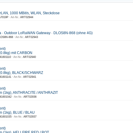
rLAN, 1000 MBit/s, WLAN, Steckdose
7019P ·
Art-Nr.:
ART02944
a · Outdoor LoRaWAN Gateway · DLOS8N-868 (ohne 4G)
OS8N-868 ·
Art-Nr.:
ART02943
ent)
(0.8kg) mit CARBON
41601110 ·
Art-Nr.:
ART02940
ent)
 (0.8kg), BLACK/SCHWARZ
41601141 ·
Art-Nr.:
ART02941
ent)
m (1kg), ANTHRACITE / ANTHRAZIT
41601042 ·
Art-Nr.:
ART02936
ent)
 (1kg), BLUE / BLAU
41601035 ·
Art-Nr.:
ART02937
ent)
m (1kg), HELLFIRE RED / ROT