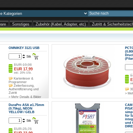
ware
Sonstiges
Zubehör (Kabel, Adapter, etc)
Zutritt & Sicherheitst
OMNIKEY 3121 USB
PCT
(0.80
Druc
Stk
(Fila
EUR 19,98
EUR 17,99
inkl. 20% USt.
E
Kartenleser &
E
Programmer
in
Zeiterfassung,
Authentifizierung und
3
Zutritt
> Meh
> Mehr Details & Bilder
DuraPro ASA ø1.75mm
CAM 
(0.75kg), NEON
P/SA
YELLOW / GELB
simp
für S
integ
Stk
und 
DIRE
EUR 25,76