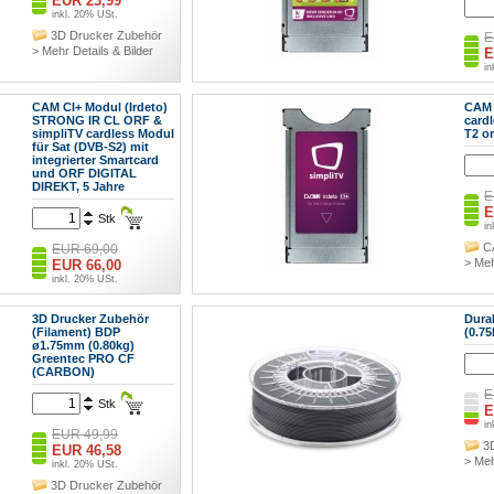
EUR 23,99
inkl. 20% USt.
3D Drucker Zubehör
E
> Mehr Details & Bilder
E
in
C
> Meh
CAM CI+ Modul (Irdeto)
CAM 
STRONG IR CL ORF &
card
simpliTV cardless Modul
T2 o
für Sat (DVB-S2) mit
integrierter Smartcard
und ORF DIGITAL
DIREKT, 5 Jahre
E
E
Stk
in
C
EUR 69,00
> Meh
EUR 66,00
inkl. 20% USt.
CAM Irdeto
> Mehr Details & Bilder
3D Drucker Zubehör
Dura
(Filament) BDP
(0.7
ø1.75mm (0.80kg)
Greentec PRO CF
(CARBON)
E
Stk
E
in
EUR 49,99
3
EUR 46,58
> Meh
inkl. 20% USt.
3D Drucker Zubehör