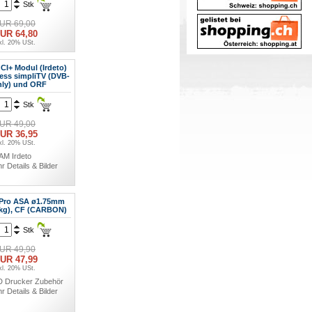
Stk
UR 69,00
UR 64,80
kl. 20% USt.
AM Irdeto
r Details & Bilder
CI+ Modul (Irdeto)
less simpliTV (DVB-
nly) und ORF
Stk
UR 49,00
UR 36,95
kl. 20% USt.
AM Irdeto
r Details & Bilder
Pro ASA ø1.75mm
5kg), CF (CARBON)
Stk
UR 49,90
UR 47,99
kl. 20% USt.
D Drucker Zubehör
r Details & Bilder