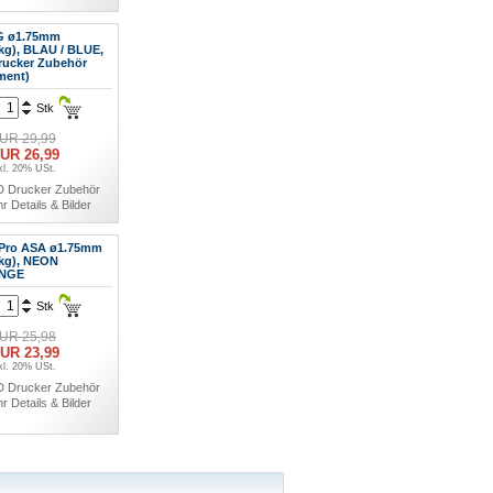
G ø1.75mm
0kg), BLAU / BLUE,
rucker Zubehör
ment)
Stk
UR 29,99
UR 26,99
kl. 20% USt.
D Drucker Zubehör
r Details & Bilder
Pro ASA ø1.75mm
5kg), NEON
NGE
Stk
UR 25,98
UR 23,99
kl. 20% USt.
D Drucker Zubehör
r Details & Bilder