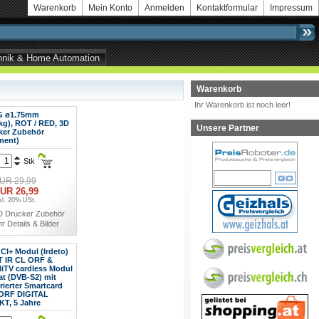
Warenkorb
Mein Konto
Anmelden
Kontaktformular
Impressum
echnik & Home Automation
Warenkorb
Ihr Warenkorb ist noch leer!
G ø1.75mm
kg), ROT / RED, 3D
Unsere Partner
ker Zubehör
ment)
Stk
UR 29,99
UR 26,99
kl. 20% USt.
D Drucker Zubehör
r Details & Bilder
CI+ Modul (Irdeto)
T IR CL ORF &
liTV cardless Modul
at (DVB-S2) mit
rierter Smartcard
ORF DIGITAL
KT, 5 Jahre