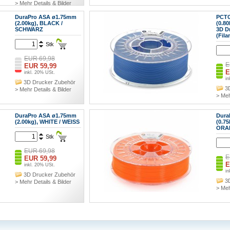
> Mehr Details & Bilder
DuraPro ASA ø1.75mm
PCT
(2.00kg), BLACK /
(0.8
SCHWARZ
3D D
(Fila
Stk
EUR 69,98
E
EUR 59,99
E
inkl. 20% USt.
in
3D Drucker Zubehör
3
> Mehr Details & Bilder
> Meh
DuraPro ASA ø1.75mm
Dura
(2.00kg), WHITE / WEISS
(0.7
ORA
Stk
EUR 69,98
E
EUR 59,99
E
inkl. 20% USt.
in
3D Drucker Zubehör
3
> Mehr Details & Bilder
> Meh