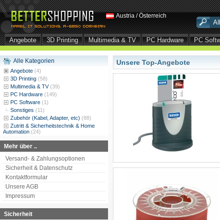
Austria / Österreich
Angebote
3D Printing
Multimedia & TV
PC Hardware
PC Soft
Alle Kategorien
Unsere Top-Angebote
Angebote
(4)
3D Printing
(58)
Multimedia & TV
(39)
PC Hardware
(149)
PC Software
(1)
Sonstiges
(11)
Zubehör (Kabel, Adapter, etc)
(88)
Zutritt & Sicherheitstechnik & Home
Automation
(24)
Mehr über ..
Versand- & Zahlungsoptionen
Sicherheit & Datenschutz
Kontaktformular
Unsere AGB
Impressum
Sicherheit