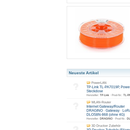
Neueste Artikel
PowerLAN
TP-Link TL-PA7019P, Powe
Steckdose
Hersteller:
TP-Link ·
Prod-Nr.:
TL-PA
WLAN-Router
Internet Gateway/Router
DRAGINO · Gateway · LoR
DLOS8N-868 (ohne 4G)
Hersteller:
DRAGINO ·
Prod-Nr.:
DL
3D Drucker Zubehör