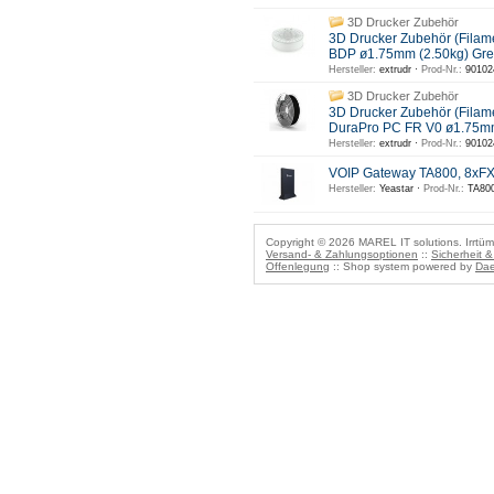
3D Drucker Zubehör
3D Drucker Zubehör (Filam
BDP ø1.75mm (2.50kg) Gre
Hersteller:
extrudr ·
Prod-Nr.:
90102
3D Drucker Zubehör
3D Drucker Zubehör (Filam
DuraPro PC FR V0 ø1.75m
Hersteller:
extrudr ·
Prod-Nr.:
90102
VOIP Gateway TA800, 8xF
Hersteller:
Yeastar ·
Prod-Nr.:
TA800
Copyright © 2026 MAREL IT solutions. Irrtüm
Versand- & Zahlungsoptionen
::
Sicherheit 
Offenlegung
:: Shop system powered by
Dae