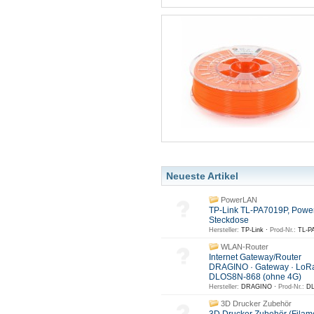
Neueste Artikel
PowerLAN
TP-Link TL-PA7019P, Powe
Steckdose
Hersteller:
TP-Link ·
Prod-Nr.:
TL-PA
WLAN-Router
Internet Gateway/Router
DRAGINO · Gateway · LoR
DLOS8N-868 (ohne 4G)
Hersteller:
DRAGINO ·
Prod-Nr.:
DL
3D Drucker Zubehör