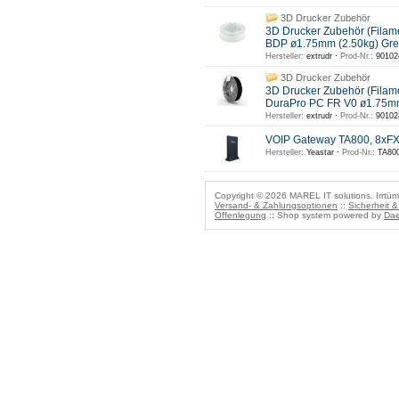
3D Drucker Zubehör
3D Drucker Zubehör (Filam
BDP ø1.75mm (2.50kg) Gre
Hersteller:
extrudr ·
Prod-Nr.:
90102
3D Drucker Zubehör
3D Drucker Zubehör (Filam
DuraPro PC FR V0 ø1.75m
Hersteller:
extrudr ·
Prod-Nr.:
90102
VOIP Gateway TA800, 8xF
Hersteller:
Yeastar ·
Prod-Nr.:
TA800
Copyright © 2026 MAREL IT solutions. Irrtüm
Versand- & Zahlungsoptionen
::
Sicherheit 
Offenlegung
:: Shop system powered by
Dae