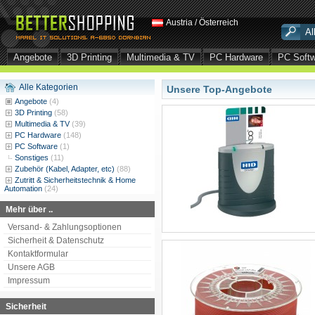
Austria / Österreich
Angebote
3D Printing
Multimedia & TV
PC Hardware
PC Soft
Alle Kategorien
Unsere Top-Angebote
Angebote
(4)
3D Printing
(58)
Multimedia & TV
(39)
PC Hardware
(148)
PC Software
(1)
Sonstiges
(11)
Zubehör (Kabel, Adapter, etc)
(88)
Zutritt & Sicherheitstechnik & Home
Automation
(24)
Mehr über ..
Versand- & Zahlungsoptionen
Sicherheit & Datenschutz
Kontaktformular
Unsere AGB
Impressum
Sicherheit