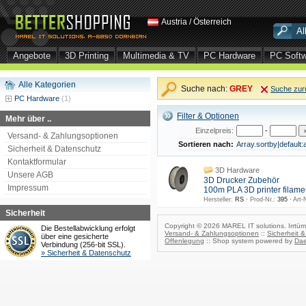
Austria / Österreich
Angebote
3D Printing
Multimedia & TV
PC Hardware
PC Soft
Alle Kategorien
Suche nach:
GREY
Suche zur
PC Hardware
(1)
Filter & Optionen
Mehr über ..
Einzelpreis:
-
Versand- & Zahlungsoptionen
Sortieren nach:
Array.sortby|default:
Sicherheit & Datenschutz
Kontaktformular
3D Hardware
Unsere AGB
3D Drucker Zubehör
Impressum
100m PLA 3D printer filame
Hersteller:
RS ·
Prod-Nr.:
395 ·
Art-N
Sicherheit
Copyright © 2026 MAREL IT solutions. Irrtüm
Die Bestellabwicklung erfolgt
Versand- & Zahlungsoptionen
::
Sicherheit 
über eine gesicherte
Offenlegung
:: Shop system powered by
Dae
Verbindung (256-bit SSL).
» Sicherheit & Datenschutz