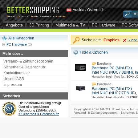
Austria / Österreich
Angebote
3D Printing
Multimedia & TV
PC Hardware
PC Soft
Alle Kategorien
Suche nach:
Graphics
Suche 
PC Hardware
(2)
Filter & Optionen
Mehr über ..
Versand- & Zahlungsoptionen
Barebone
Sicherheit & Datenschutz
Barebone PC (Mini-ITX)
Intel NUC (NUC7i3BNH), Int
Kontaktformular
Hersteller:
Intel ·
Prod-Nr.:
BOXNUC
Unsere AGB
Barebone
Impressum
Barebone PC (Mini-ITX)
Intel NUC (NUC7i7DNHE), In
Sicherheit
Hersteller:
Intel ·
Prod-Nr.:
BLKNUC
Die Bestellabwicklung erfolgt
über eine gesicherte
Copyright © 2026 MAREL IT solutions. Irrtüm
Verbindung (256-bit SSL).
Versand- & Zahlungsoptionen
::
Sicherheit 
» Sicherheit & Datenschutz