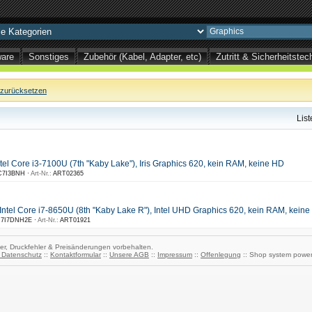
ware
Sonstiges
Zubehör (Kabel, Adapter, etc)
Zutritt & Sicherheitst
zurücksetzen
Lis
el Core i3-7100U (7th "Kaby Lake"), Iris Graphics 620, kein RAM, keine HD
7I3BNH ·
Art-Nr.:
ART02365
tel Core i7-8650U (8th "Kaby Lake R"), Intel UHD Graphics 620, kein RAM, kein
7I7DNH2E ·
Art-Nr.:
ART01921
er, Druckfehler & Preisänderungen vorbehalten.
& Datenschutz
::
Kontaktformular
::
Unsere AGB
::
Impressum
::
Offenlegung
:: Shop system powe