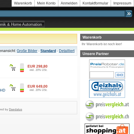
Warenkorb
Mein Konto
Anmelden
Kontaktformular
Impressum
echnik & Home Automation
Warenkorb
Ihr Warenkorb ist noch leer!
tenansicht:
Große Bilder
·
Standard
·
Detailliert
Unsere Partner
EUR 298,80
inkl. 20% USt.
EUR 649,00
e HD
inkl. 20% USt.
red by
Daedalus