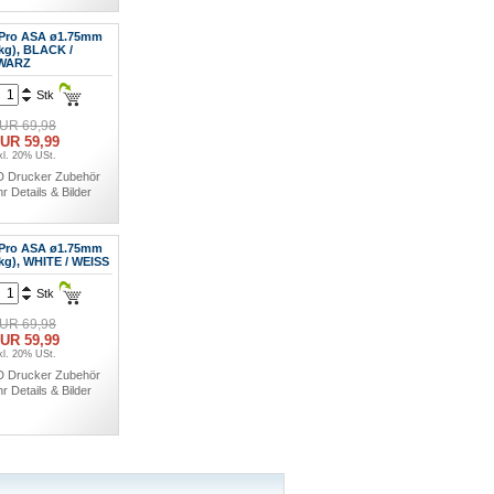
Pro ASA ø1.75mm
0kg), BLACK /
WARZ
Stk
UR 69,98
UR 59,99
kl. 20% USt.
D Drucker Zubehör
r Details & Bilder
Pro ASA ø1.75mm
0kg), WHITE / WEISS
Stk
UR 69,98
UR 59,99
kl. 20% USt.
D Drucker Zubehör
r Details & Bilder