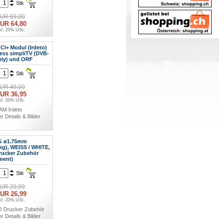
Stk
UR 69,00
UR 64,80
kl. 20% USt.
AM Irdeto
r Details & Bilder
CI+ Modul (Irdeto)
less simpliTV (DVB-
nly) und ORF
Stk
UR 49,00
UR 36,95
kl. 20% USt.
AM Irdeto
r Details & Bilder
G ø1.75mm
kg), WEISS / WHITE,
rucker Zubehör
ment)
Stk
UR 29,99
UR 26,99
kl. 20% USt.
D Drucker Zubehör
r Details & Bilder