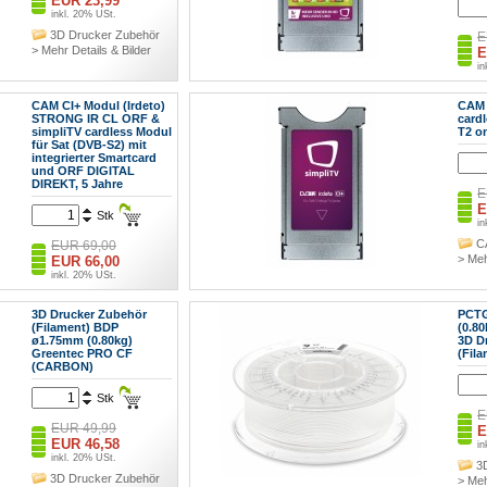
EUR 23,99
inkl. 20% USt.
3D Drucker Zubehör
E
> Mehr Details & Bilder
E
in
C
> Meh
CAM CI+ Modul (Irdeto)
CAM 
STRONG IR CL ORF &
card
simpliTV cardless Modul
T2 o
für Sat (DVB-S2) mit
integrierter Smartcard
und ORF DIGITAL
DIREKT, 5 Jahre
E
E
Stk
in
C
EUR 69,00
> Meh
EUR 66,00
inkl. 20% USt.
CAM Irdeto
> Mehr Details & Bilder
3D Drucker Zubehör
PCT
(Filament) BDP
(0.80
ø1.75mm (0.80kg)
3D D
Greentec PRO CF
(Fila
(CARBON)
Stk
E
EUR 49,99
E
EUR 46,58
in
inkl. 20% USt.
3
3D Drucker Zubehör
> Meh