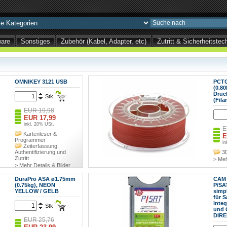
ware
Sonstiges
Zubehör (Kabel, Adapter, etc)
Zutritt & Sicherheitst
OMNIKEY 3121 USB
PCT
(0.80
Druc
Stk
(Fila
EUR 19,98
EUR 17,99
inkl. 20% USt.
E
Kartenleser &
E
Programmer
in
Zeiterfassung,
Authentifizierung und
3
Zutritt
> Meh
> Mehr Details & Bilder
DuraPro ASA ø1.75mm
CAM 
(0.75kg), NEON
P/SA
YELLOW / GELB
simp
für S
integ
Stk
und 
DIRE
EUR 25,76