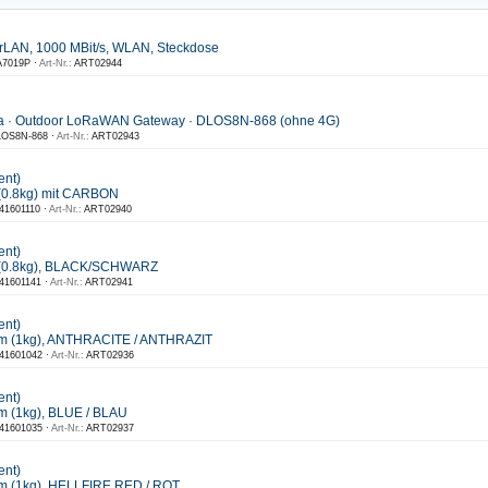
rLAN, 1000 MBit/s, WLAN, Steckdose
7019P ·
Art-Nr.:
ART02944
a · Outdoor LoRaWAN Gateway · DLOS8N-868 (ohne 4G)
OS8N-868 ·
Art-Nr.:
ART02943
ent)
(0.8kg) mit CARBON
41601110 ·
Art-Nr.:
ART02940
ent)
 (0.8kg), BLACK/SCHWARZ
41601141 ·
Art-Nr.:
ART02941
ent)
m (1kg), ANTHRACITE / ANTHRAZIT
41601042 ·
Art-Nr.:
ART02936
ent)
 (1kg), BLUE / BLAU
41601035 ·
Art-Nr.:
ART02937
ent)
m (1kg), HELLFIRE RED / ROT