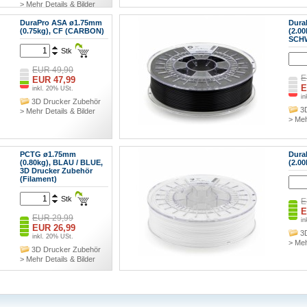
> Mehr Details & Bilder
DuraPro ASA ø1.75mm
Dura
(0.75kg), CF (CARBON)
(2.0
SCH
Stk
EUR 49,90
E
EUR 47,99
E
inkl. 20% USt.
in
3D Drucker Zubehör
3
> Mehr Details & Bilder
> Meh
PCTG ø1.75mm
Dura
(0.80kg), BLAU / BLUE,
(2.0
3D Drucker Zubehör
(Filament)
Stk
E
E
EUR 29,99
in
EUR 26,99
3
inkl. 20% USt.
> Meh
3D Drucker Zubehör
> Mehr Details & Bilder