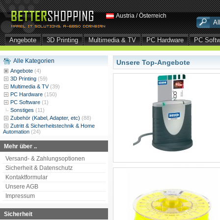
Austria / Österreich
Angebote
3D Printing
Multimedia & TV
PC Hardware
PC Soft
Alle Kategorien
Unsere Top-Angebote
Angebote
(4)
3D Printing
(59)
Multimedia & TV
(39)
PC Hardware
(150)
PC Software
(1)
Sonstiges
(11)
Zubehör (Kabel, Adapter, etc)
(88)
Zutritt & Sicherheitstechnik & Home
Automation
(24)
Mehr über ..
Versand- & Zahlungsoptionen
Sicherheit & Datenschutz
Kontaktformular
Unsere AGB
Impressum
Sicherheit