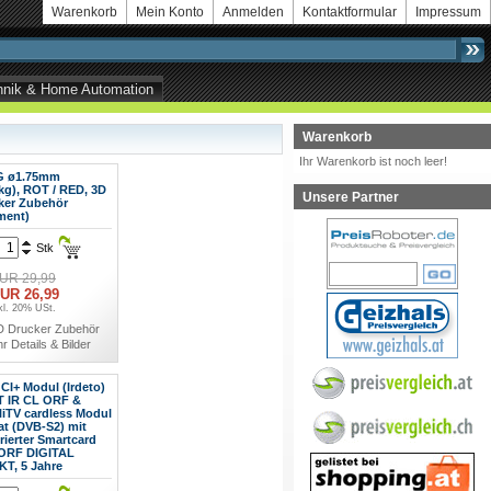
Warenkorb
Mein Konto
Anmelden
Kontaktformular
Impressum
echnik & Home Automation
Warenkorb
Ihr Warenkorb ist noch leer!
G ø1.75mm
kg), ROT / RED, 3D
Unsere Partner
ker Zubehör
ment)
Stk
UR 29,99
UR 26,99
kl. 20% USt.
D Drucker Zubehör
r Details & Bilder
CI+ Modul (Irdeto)
T IR CL ORF &
liTV cardless Modul
at (DVB-S2) mit
rierter Smartcard
ORF DIGITAL
KT, 5 Jahre