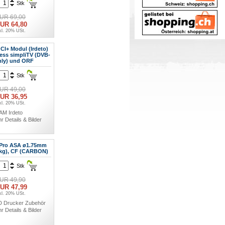
Stk
UR 69,00
UR 64,80
kl. 20% USt.
AM Irdeto
r Details & Bilder
CI+ Modul (Irdeto)
less simpliTV (DVB-
nly) und ORF
Stk
UR 49,00
UR 36,95
kl. 20% USt.
AM Irdeto
r Details & Bilder
Pro ASA ø1.75mm
5kg), CF (CARBON)
Stk
UR 49,90
UR 47,99
kl. 20% USt.
D Drucker Zubehör
r Details & Bilder