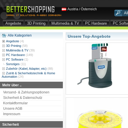
Austria / Österreich
Angebote
3D Printing
Multimedia & TV
PC Hardware
PC Soft
Alle Kategorien
Unsere Top-Angebote
Angebote
(4)
3D Printing
(58)
Multimedia & TV
(39)
PC Hardware
(149)
PC Software
(1)
Sonstiges
(11)
Zubehör (Kabel, Adapter, etc)
(88)
Zutritt & Sicherheitstechnik & Home
Automation
(24)
Mehr über ..
Versand- & Zahlungsoptionen
Sicherheit & Datenschutz
Kontaktformular
Unsere AGB
Impressum
Sicherheit