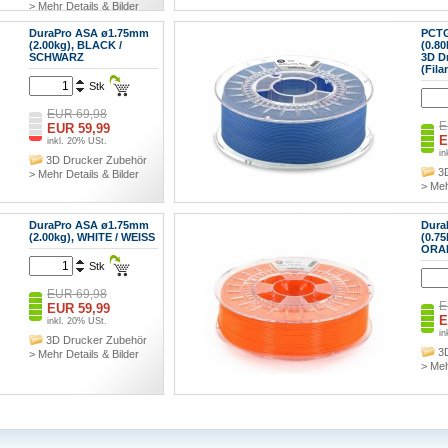
> Mehr Details & Bilder
DuraPro ASA ø1.75mm
PCT
(2.00kg), BLACK /
(0.8
SCHWARZ
3D D
(Fila
Stk
EUR 69,98
E
EUR 59,99
E
inkl. 20% USt.
in
3D Drucker Zubehör
3
> Mehr Details & Bilder
> Meh
DuraPro ASA ø1.75mm
Dura
(2.00kg), WHITE / WEISS
(0.7
ORA
Stk
EUR 69,98
E
EUR 59,99
E
inkl. 20% USt.
in
3D Drucker Zubehör
3
> Mehr Details & Bilder
> Meh