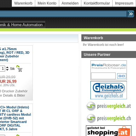
Warenkorb
Mein Konto
Anmelden
Kontaktformular
Impressum
echnik & Home Automation
Warenkorb
Ihr Warenkorb ist noch leer!
G ø1.75mm
kg), ROT / RED, 3D
Unsere Partner
ker Zubehör
ment)
Stk
UR 29,99
UR 26,99
kl. 20% USt.
D Drucker Zubehör
r Details & Bilder
CI+ Modul (Irdeto)
T IR CL ORF &
liTV cardless Modul
at (DVB-S2) mit
rierter Smartcard
ORF DIGITAL
KT, 5 Jahre