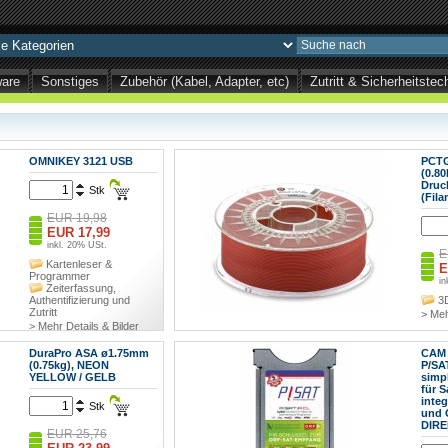
ware
Sonstiges
Zubehör (Kabel, Adapter, etc)
Zutritt & Sicherheitst
OMNIKEY 3121 USB
PCT
(0.80
Druc
Stk
(Fila
EUR 19,98
EUR 17,99
inkl. 20% USt.
E
Kartenleser &
E
Programmer
in
Zeiterfassung,
Authentifizierung und
3
Zutritt
> Meh
> Mehr Details & Bilder
DuraPro ASA ø1.75mm
CAM 
(0.75kg), NEON
P/SA
YELLOW / GELB
simp
für S
integ
Stk
und 
DIRE
EUR 25,76