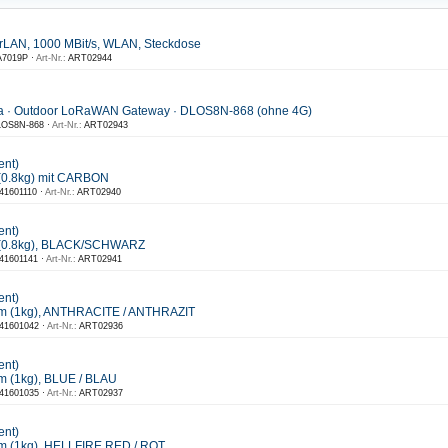
rLAN, 1000 MBit/s, WLAN, Steckdose
7019P ·
Art-Nr.:
ART02944
a · Outdoor LoRaWAN Gateway · DLOS8N-868 (ohne 4G)
OS8N-868 ·
Art-Nr.:
ART02943
ent)
(0.8kg) mit CARBON
41601110 ·
Art-Nr.:
ART02940
ent)
 (0.8kg), BLACK/SCHWARZ
41601141 ·
Art-Nr.:
ART02941
ent)
m (1kg), ANTHRACITE / ANTHRAZIT
41601042 ·
Art-Nr.:
ART02936
ent)
 (1kg), BLUE / BLAU
41601035 ·
Art-Nr.:
ART02937
ent)
m (1kg), HELLFIRE RED / ROT