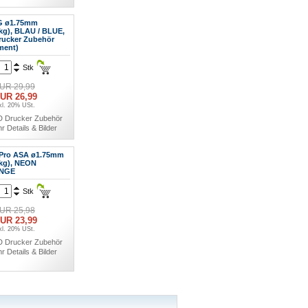
G ø1.75mm
0kg), BLAU / BLUE,
rucker Zubehör
ment)
Stk
UR 29,99
UR 26,99
kl. 20% USt.
D Drucker Zubehör
r Details & Bilder
Pro ASA ø1.75mm
5kg), NEON
NGE
Stk
UR 25,98
UR 23,99
kl. 20% USt.
D Drucker Zubehör
r Details & Bilder