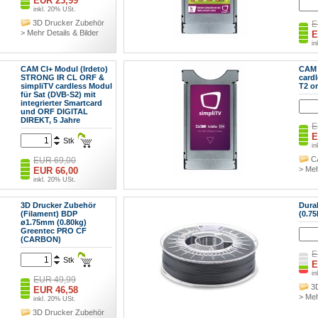
EUR 23,99
inkl. 20% USt.
3D Drucker Zubehör
E
> Mehr Details & Bilder
E
in
C
> Meh
CAM CI+ Modul (Irdeto)
CAM 
STRONG IR CL ORF &
card
simpliTV cardless Modul
T2 o
für Sat (DVB-S2) mit
integrierter Smartcard
und ORF DIGITAL
DIREKT, 5 Jahre
E
E
Stk
in
C
EUR 69,00
> Meh
EUR 66,00
inkl. 20% USt.
CAM Irdeto
> Mehr Details & Bilder
3D Drucker Zubehör
Dura
(Filament) BDP
(0.7
ø1.75mm (0.80kg)
Greentec PRO CF
(CARBON)
E
Stk
E
in
EUR 49,99
3
EUR 46,58
> Meh
inkl. 20% USt.
3D Drucker Zubehör