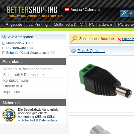
Austria / Österreich
Angebote
3D Printing
Multimedia & TV
PC Hardware
PC Soft
Alle Kategorien
Suche nach:
Adapter
Suche z
Multimedia & TV
(1)
PC Hardware
(18)
Filter & Optionen
Zubehör (Kabel, Adapter, etc)
(25)
Mehr über ..
Versand- & Zahlungsoptionen
Sicherheit & Datenschutz
Kontaktformular
Unsere AGB
Impressum
Sicherheit
Die Bestellabwicklung erfolgt
über eine gesicherte
Verbindung (256-bit SSL).
» Sicherheit & Datenschutz